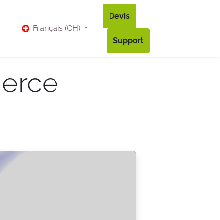
Devis
vis
Bl​og
Contact
Accès à mon compte
Français (CH)
Support
merce