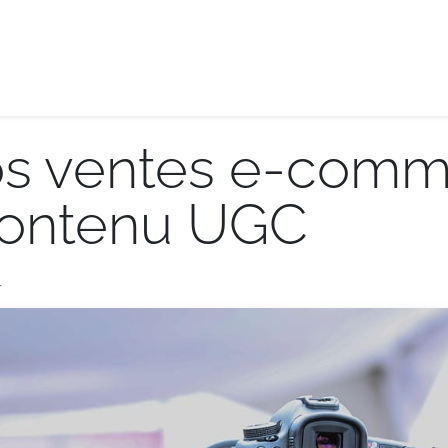
e-logistique
Services internationaux
Demande de de
os ventes e-com
contenu UGC
r