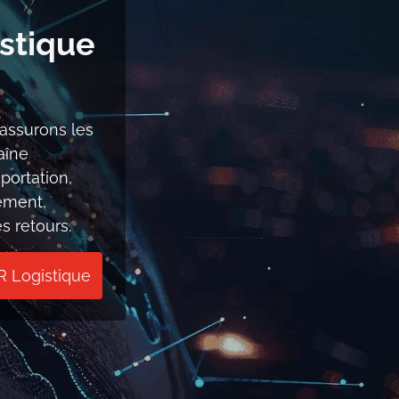
stique
 assurons les
aîne
mportation,
ement,
s retours.
R Logistique