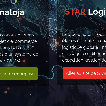
STAR
Logi
maloja
L'étape d'après; nous
os canaux de vente
étapes de toute la ch
rojet d'e-commerce
logistique globale : i
tions B2B ou B2C,
stockage, conditionn
s d'un système de
expédition, gestion de
ock (WMS).
Aller au site de STA
notre entre​prise​​​​