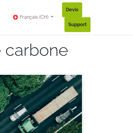
Devis
vis
Bl​og
Contact
Accès à mon compte
Français (CH)
Support
 carbone