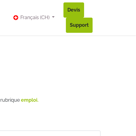
Devis
vis
Bl​og
Contact
Accès à mon compte
Français (CH)
Support
a rubrique
emploi.