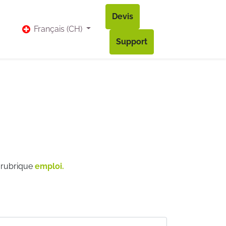
Devis
vis
Bl​og
Contact
Accès à mon compte
Français (CH)
Support
a rubrique
emploi.