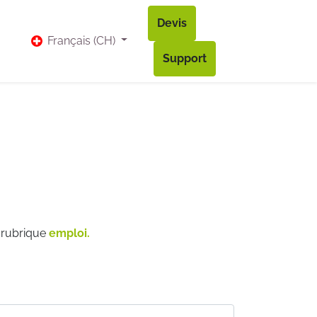
Devis
vis
Bl​og
Contact
Accès à mon compte
Français (CH)
Support
a rubrique
emploi.