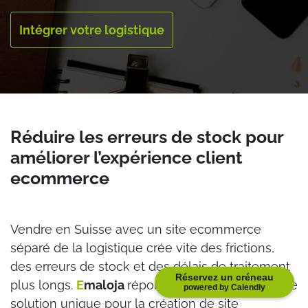
Intégrer votre logistique
Réduire les erreurs de stock pour
améliorer l’expérience client
ecommerce
Vendre en Suisse avec un site ecommerce
séparé de la logistique crée vite des frictions,
des erreurs de stock et des délais de traitement
Réservez un créneau
plus longs.
E
maloja
répond à ce besoin avec une
powered by Calendly
solution unique pour la création de site