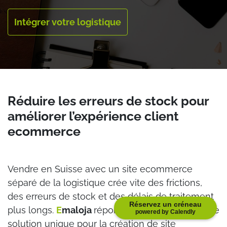
Intégrer votre logistique
Réduire les erreurs de stock pour
améliorer l’expérience client
ecommerce
Vendre en Suisse avec un site ecommerce
séparé de la logistique crée vite des frictions,
des erreurs de stock et des délais de traitement
Réservez un créneau
plus longs.
E
maloja
répond à ce besoin avec une
powered by Calendly
solution unique pour la création de site