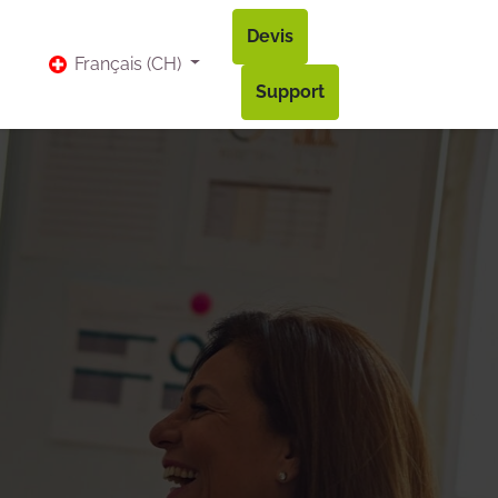
Devis
vis
Bl​og
Contact
Accès à mon compte
Français (CH)
Support