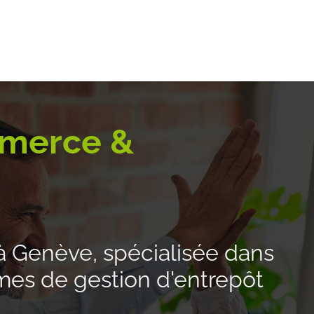
e-logistique
Services internationaux
Demande de de
merce &
Genève, spécialisée dans
èmes de gestion d'entrepôt