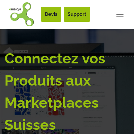
Devis
Support
Connectez vos
Produits aux
Marketplaces
Suisses​