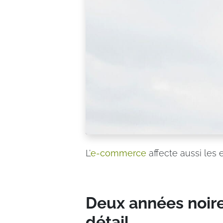
L’
e-commerce
affecte aussi les
Deux années noir
détail