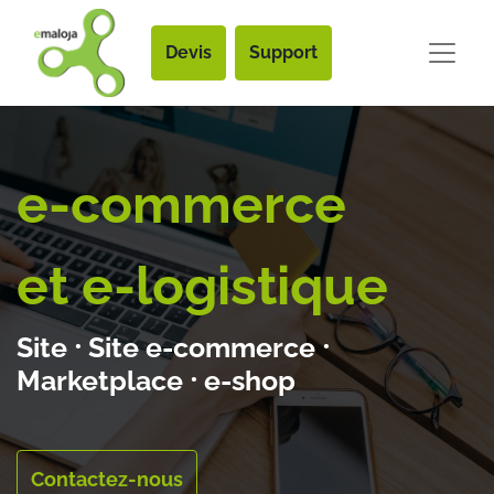
Devis
Support
e-commerce
et e-logistique
Site
⸱
Site e-commerce
⸱
Marketplace
⸱
e-shop
Contactez-nous