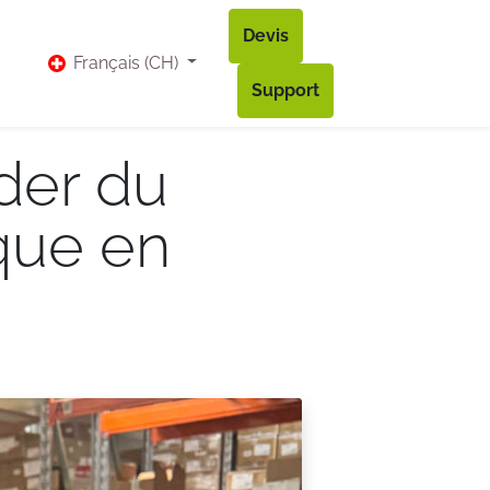
Devis
vis
Bl​og
Contact
Accès à mon compte
Français (CH)
Support
der du
que en