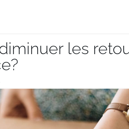
e-logistique
Services internationaux
Demande de de
iminuer les retou
e?
r