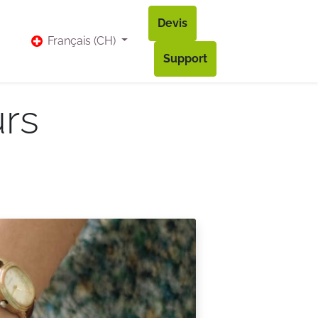
Devis
vis
Bl​og
Contact
Accès à mon compte
Français (CH)
Support
rs