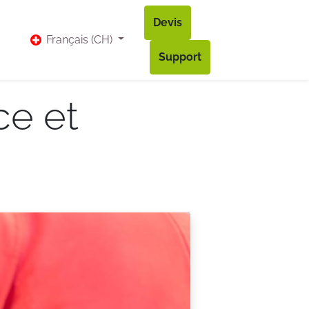
Devis
vis
Bl​og
Contact
Accès à mon compte
Français (CH)
Support
ce et