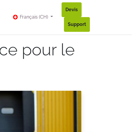
Devis
vis
Bl​og
Contact
Accès à mon compte
Français (CH)
Support
ce pour le