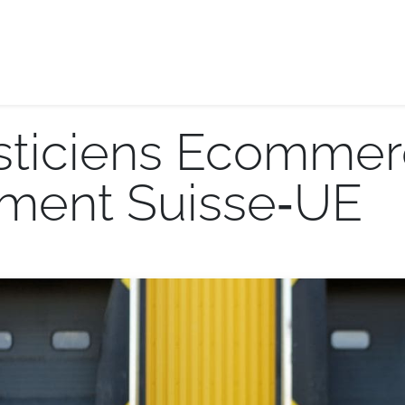
e-logistique
Services internationaux
Demande de de
sticiens Ecommer
ment Suisse‑UE